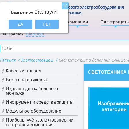
Центр щитового электрооборудования
Барнаул
Ваш регион
и электротехники
?
ЭлектрА
О компании
Электрощит
ДА
НЕТ
Ваш регион:
БАРНАУЛ
Главная
/
Электротовары
/
Светотехника и дополнительные 
Кабель и провод
СВЕТОТЕХНИКА 
Боксы пластиковые
Изделия для кабельного
монтажа
Инструмент и средства зищиты
Модульное оборудование
Приборы учёта электроэнергии,
контроля и измерения