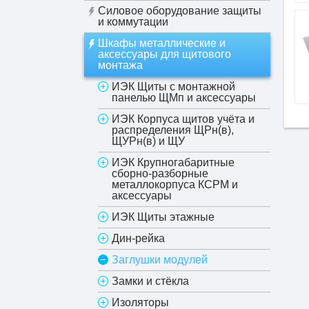
Силовое оборудование защиты
и коммутации
Шкафы металлические и
аксессуары для щитового
монтажа
ИЭК Щиты с монтажной
панелью ЩМп и аксессуары
ИЭК Корпуса щитов учёта и
распределения ЩРн(в),
ЩУРн(в) и ЩУ
ИЭК Крупногабаритные
сборно-разборные
металлокорпуса КСРМ и
аксессуары
ИЭК Щиты этажные
Дин-рейка
Заглушки модулей
Замки и стёкла
Изоляторы