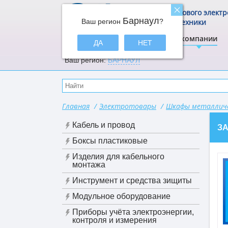
Центр щитового элект
Барнаул
Ваш регион
и электротехники
?
ЭлектрА
О компании
ДА
НЕТ
Ваш регион:
БАРНАУЛ
Главная
/
Электротовары
/
Шкафы металличе
Кабель и провод
З
Боксы пластиковые
Изделия для кабельного
монтажа
Инструмент и средства зищиты
Модульное оборудование
Приборы учёта электроэнергии,
контроля и измерения