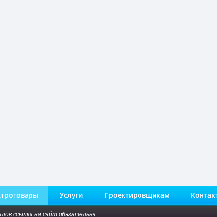
ктротовары
Услуги
Проектировщикам
Контак
алов ссылка на сайт обязательна.