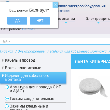
Центр щитового электрооборудования
Барнаул
Ваш регион
и электротехники
?
ЭлектрА
О компании
Электрощит
ДА
НЕТ
Ваш регион:
БАРНАУЛ
Главная
/
Электротовары
/
Изделия для кабельного монтажа
/
Кабель и провод
ЛЕНТА КИПЕРНА
Боксы пластиковые
Изделия для кабельного
монтажа
Арматура для провода СИП
и А(АС)
Гильзы соединительные
Зажимы клеммные и