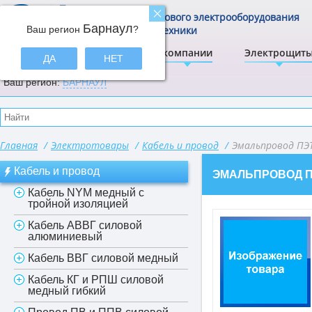
Центр щитового электрооборудования
Барнаул
Ваш регион
и электротехники
?
ЭлектрА
О компании
Электрощит
ДА
НЕТ
Ваш регион:
БАРНАУЛ
Главная
/
Электротовары
/
Кабель и провод
/
Эмальпровод ПЭ
Кабель и провод
ЭМАЛЬПРОВОД 
Кабель NYM медный с
тройной изоляцией
Кабель АВВГ силовой
алюминиевый
Кабель ВВГ силовой медный
Кабель КГ и РПШ силовой
медный гибкий