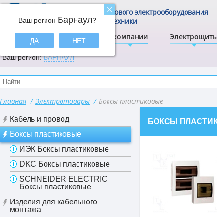
Центр щитового электрооборудования
Барнаул
Ваш регион
и электротехники
?
ЭлектрА
О компании
Электрощит
ДА
НЕТ
Ваш регион:
БАРНАУЛ
Главная
/
Электротовары
/
Боксы пластиковые
Кабель и провод
БОКСЫ ПЛАСТИ
Боксы пластиковые
ИЭК Боксы пластиковые
DKC Боксы пластиковые
SCHNEIDER ELECTRIC
Боксы пластиковые
Изделия для кабельного
монтажа