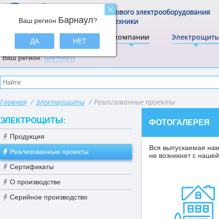
Центр щитового электрооборудования
Барнаул
Ваш регион
и электротехники
?
ЭлектрА
О компании
Электрощит
ДА
НЕТ
Ваш регион:
БАРНАУЛ
Главная
/
Электрощиты
/
Реализованные проекты
ЭЛЕКТРОЩИТЫ:
ФОТОГАЛЕРЕЯ
Продукция
Вся выпускаемая нам
Реализованные проекты
не возникнет с нашей
Сертификаты
О производстве
Серийное производство