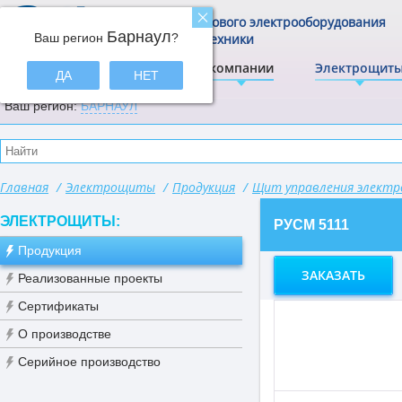
Центр щитового электрооборудования
Барнаул
Ваш регион
и электротехники
?
ЭлектрА
О компании
Электрощит
ДА
НЕТ
Ваш регион:
БАРНАУЛ
Главная
/
Электрощиты
/
Продукция
/
Щит управления элект
ЭЛЕКТРОЩИТЫ:
РУСМ 5111
Продукция
ЗАКАЗАТЬ
Реализованные проекты
Сертификаты
О производстве
Серийное производство