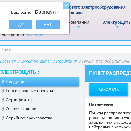
Центр щитового электрооборудования
Барнаул
Ваш регион
и электротехники
?
ЭлектрА
О компании
Электрощит
ДА
НЕТ
Ваш регион:
БАРНАУЛ
Главная
/
Электрощиты
/
Продукция
/
Пункт распределитель
ЭЛЕКТРОЩИТЫ:
ПУНКТ РАСПРЕ
Продукция
ЗАКАЗАТЬ
Реализованные проекты
Сертификаты
Назначение
О производстве
Пункты распределите
распределения и учет
Серийное производство
замыканиях в трехфа
нейтралью в четырех