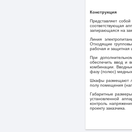
Конструкция
Представляет собой
соответствующая апп
запирающаяся на за
Линия электропита
Отходящие групповы
рабочая и защитная 
При дополнительном
обеспечить ввод и в
комбинации. Вводны
фазу (полюс) медных
Шкафы размещают ли
полу помещения (нап
Габаритные размеры 
установленной апп
контроль напряжения
проекту заказчика.