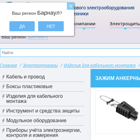
Центр щитового электрооборудования
Барнаул
Ваш регион
и электротехники
?
ЭлектрА
О компании
Электрощит
ДА
НЕТ
Ваш регион:
БАРНАУЛ
Главная
/
Электротовары
/
Изделия для кабельного монтажа
/
Кабель и провод
ЗАЖИМ АНКЕРНЫЙ 
Боксы пластиковые
Изделия для кабельного
монтажа
Инструмент и средства зищиты
Модульное оборудование
Приборы учёта электроэнергии,
контроля и измерения